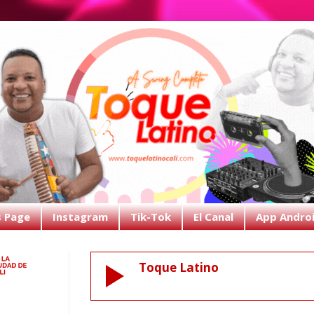
s Page
Instagram
Tik-Tok
El Canal
App Andro
Toque Latino