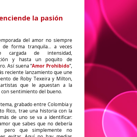
 enciende la pasión
emporada del amor no siempre
a de forma tranquila… a veces
ne cargada de intensidad,
ción y hasta un poquito de
ro. Así suena “
Amor Prohibido
”,
ás reciente lanzamiento que une
alento de Roby Texeira y Milton,
artistas que le apuestan a la
a con sentimiento del bueno.
 tema, grabado entre Colombia y
to Rico, trae una historia con la
más de uno se va a identificar:
amor que sabes que no debería
… pero que simplemente no
es evitar. Aquí no hay medias