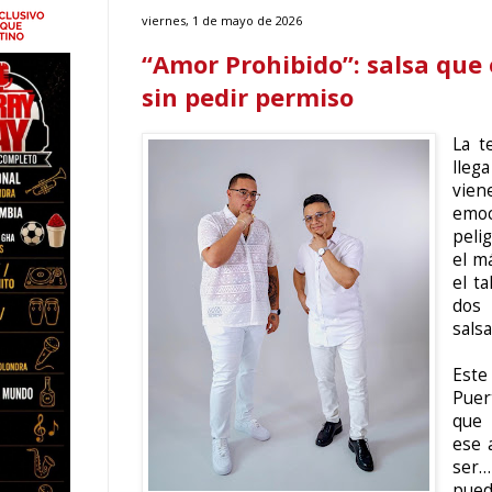
viernes, 1 de mayo de 2026
“Amor Prohibido”: salsa que
sin pedir permiso
La t
lleg
vie
emo
pelig
el m
el t
dos 
sals
Este
Puer
que 
ese 
ser
pued