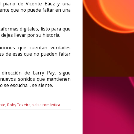
el piano de Vicente Báez y una
tente que no puede faltar en una
aformas digitales, listo para que
ejes llevar por su historia.
nciones que cuentan verdades
 es de esas que no pueden faltar
 dirección de Larry Pay, sigue
os nuevos sonidos que mantienen
lo se escucha… se siente.
nte
,
Roby Texeira
,
salsa romántica