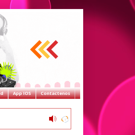
id
App IOS
Contactenos