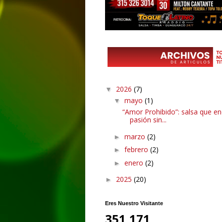
2026
(7)
▼
mayo
(1)
▼
“Amor Prohibido”: salsa que en
pasión sin...
marzo
(2)
►
febrero
(2)
►
enero
(2)
►
2025
(20)
►
Eres Nuestro Visitante
351,171