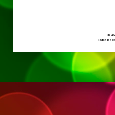
©
20
Todos los d