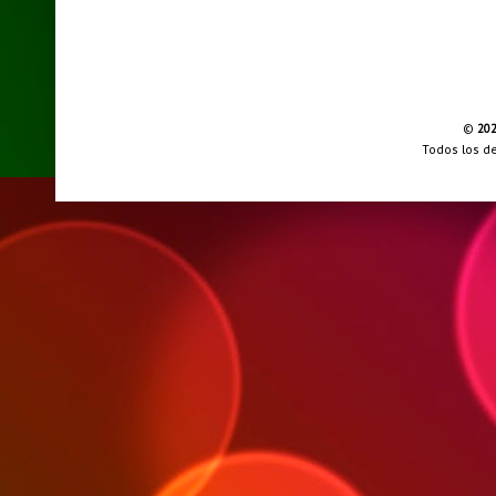
©
20
Todos los d