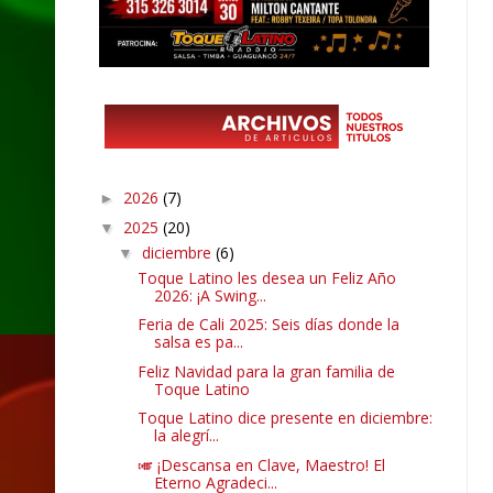
2026
(7)
►
2025
(20)
▼
diciembre
(6)
▼
Toque Latino les desea un Feliz Año
2026: ¡A Swing...
Feria de Cali 2025: Seis días donde la
salsa es pa...
Feliz Navidad para la gran familia de
Toque Latino
Toque Latino dice presente en diciembre:
la alegrí...
🎺 ¡Descansa en Clave, Maestro! El
Eterno Agradeci...