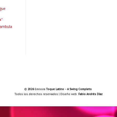
igue
a"
Bambula
©
2026
Emisora
Toque Latino
–
A Swing Completo
.
Todos los derechos reservados | Diseño web:
Fabio Andrés Díaz