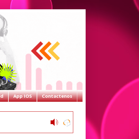
id
App IOS
Contactenos