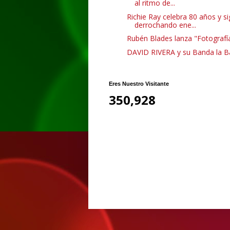
al ritmo de...
Richie Ray celebra 80 años y s
derrochando ene...
Rubén Blades lanza "Fotografí
DAVID RIVERA y su Banda la 
Eres Nuestro Visitante
350,928