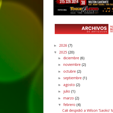
2026
(7)
►
2025
(20)
▼
diciembre
(6)
►
noviembre
(2)
►
octubre
(2)
►
septiembre
(1)
►
agosto
(2)
►
julio
(1)
►
marzo
(2)
►
febrero
(4)
▼
Cali despidió a Wilson ‘Saoko